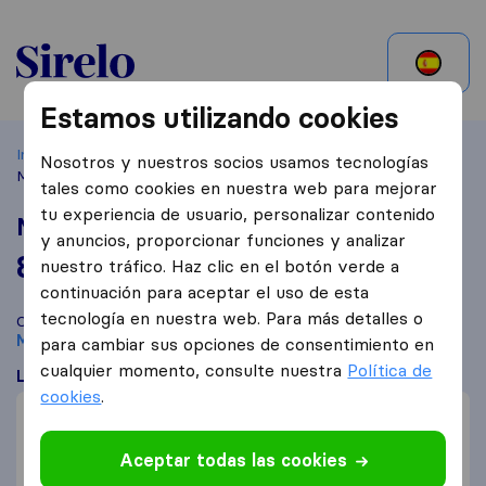
Argentina
Estamos utilizando cookies
Inicio
Buscar empresas mudanzas
Mendoza
Nosotros y nuestros socios usamos tecnologías
MoversPlan
tales como cookies en nuestra web para mejorar
tu experiencia de usuario, personalizar contenido
MoversPlan
y anuncios, proporcionar funciones y analizar
8.5
basado en
11
nuestro tráfico. Haz clic en el botón verde a
reseñas de Sirelo y Google
i
continuación para aceptar el uso de esta
tecnología en nuestra web. Para más detalles o
Compara MoversPlan con otras
empresas de mudanzas
de
Mendoza
para cambiar sus opciones de consentimiento en
cualquier momento, consulte nuestra
Política de
Lo que dicen los clientes
cookies
.
Profesional (3)
Flexible (2)
Aceptar todas las cookies
Servicial (2)