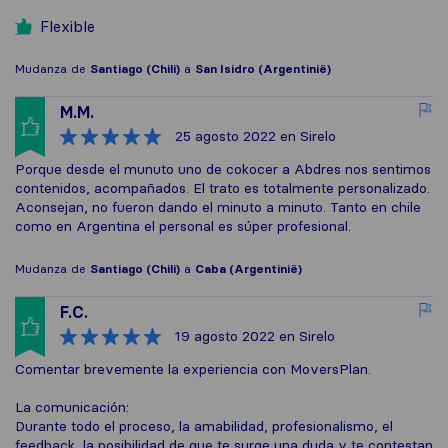
Flexible
Mudanza de
Santiago (Chili)
a
San Isidro (Argentinië)
M.M.
25 agosto 2022
en Sirelo
Porque desde el munuto uno de cokocer a Abdres nos sentimos
contenidos, acompañados. El trato es totalmente personalizado.
Aconsejan, no fueron dando el minuto a minuto. Tanto en chile
como en Argentina el personal es súper profesional.
Mudanza de
Santiago (Chili)
a
Caba (Argentinië)
F.C.
19 agosto 2022
en Sirelo
Comentar brevemente la experiencia con MoversPlan.
La comunicación:
Durante todo el proceso, la amabilidad, profesionalismo, el
feedback, la posibilidad de que te surge una duda y te contestan